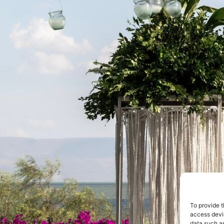
To provide t
access devic
data such as