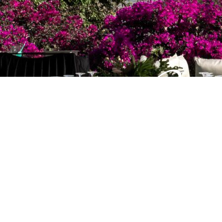
Θέλετε να μάθετε γ
Επικοινωνήστε μαζί μας και θα σας απ