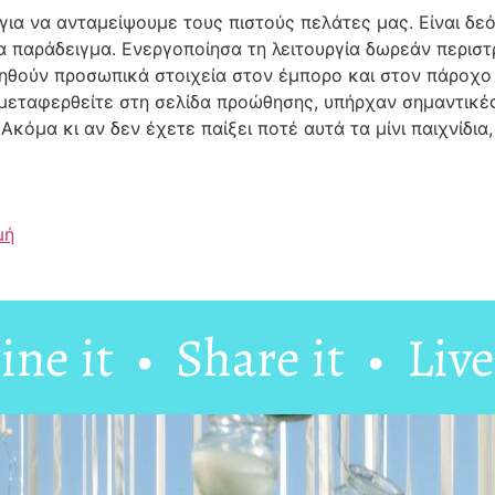
ns για να ανταμείψουμε τους πιστούς πελάτες μας. Είναι
για παράδειγμα. Ενεργοποίησα τη λειτουργία δωρεάν περισ
οιηθούν προσωπικά στοιχεία στον έμπορο και στον πάροχ
εταφερθείτε στη σελίδα προώθησης, υπήρχαν σημαντικές
κόμα κι αν δεν έχετε παίξει ποτέ αυτά τα μίνι παιχνίδια
μή
 it • Share it • Live i