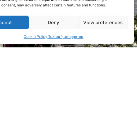
 consent, may adversely affect certain features and functions.
ccept
Deny
View preferences
Cookie Policy
Πολιτική απορρήτου