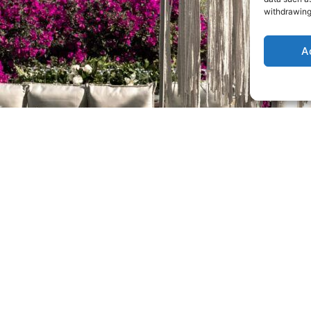
withdrawing
A
ια την Imagivent;
αντήσουμε το συντομότερο δυνατό.