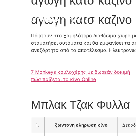
αγωγη κατσ καζινο
αγωγη κατσ καζινο
Πέφτουν στο χαμηλότερο διαθέσιμο χώρο μέχρ
σταματήσει αυτόματα και θα εμφανίσει τα 
ανεξάρτητα από το αποτέλεσμα. Ηλεκτρονικά
7 Monkeys κουλοχέρης με δωρεάν δοκιμή
πώσ παίζεται το κίνο Online
Μπλακ Τζακ Φυλλα
1.
ζωντανη κληρωση κίνο
Δεκάδ