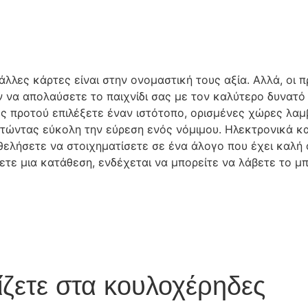
 άλλες κάρτες είναι στην ονομαστική τους αξία. Αλλά, οι
ν να απολαύσετε το παιχνίδι σας με τον καλύτερο δυνατό
ς προτού επιλέξετε έναν ιστότοπο, ορισμένες χώρες λαμ
ιστώντας εύκολη την εύρεση ενός νόμιμου. Ηλεκτρονικά κα
 θελήσετε να στοιχηματίσετε σε ένα άλογο που έχει καλή 
τε μια κατάθεση, ενδέχεται να μπορείτε να λάβετε το μ
ίζετε στα κουλοχέρηδες