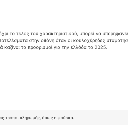
ΣΧΕΤΙΚΑ
MOM
ι το τέλος του χαρακτηριστικού, μπορεί να υπερηφανεύετ
αποτελέσματα στην οθόνη όταν οι κουλοχέρηδες σταματήσ
 καζίνα: τα προορισμοί για την ελλάδα το 2025.
ες τρόποι πληρωμής, όπως η φούσκα.