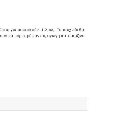
ENTS
QUOTEFOLIO
FAQ
ΕΠΙΚΟΙΝΩΝΙΑ
EN
αι για ποιοτικούς τίτλους. Το παιχνίδι θα
ουν να περιστρέφονται, αγωγη κατσ καζινο