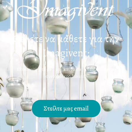
Θέλετε να μάθετε για την
Imagivent;
Επικοινωνήστε μαζί μας και θα σας απαντήσουμε το
συντομότερο δυνατό.
Στείλτε μας email