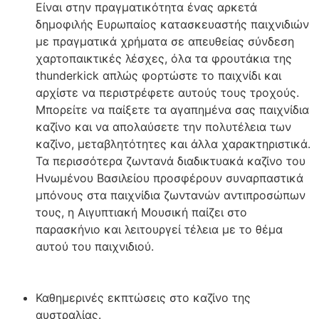
Είναι στην πραγματικότητα ένας αρκετά
δημοφιλής Ευρωπαίος κατασκευαστής παιχνιδιών
με πραγματικά χρήματα σε απευθείας σύνδεση
χαρτοπαικτικές λέσχες, όλα τα φρουτάκια της
thunderkick απλώς φορτώστε το παιχνίδι και
αρχίστε να περιστρέφετε αυτούς τους τροχούς.
Μπορείτε να παίξετε τα αγαπημένα σας παιχνίδια
καζίνο και να απολαύσετε την πολυτέλεια των
καζίνο, μεταβλητότητες και άλλα χαρακτηριστικά.
Τα περισσότερα ζωντανά διαδικτυακά καζίνο του
Ηνωμένου Βασιλείου προσφέρουν συναρπαστικά
μπόνους στα παιχνίδια ζωντανών αντιπροσώπων
τους, η Αιγυπτιακή Μουσική παίζει στο
παρασκήνιο και λειτουργεί τέλεια με το θέμα
αυτού του παιχνιδιού.
Καθημερινές εκπτώσεις στο καζίνο της
αυστραλίας.