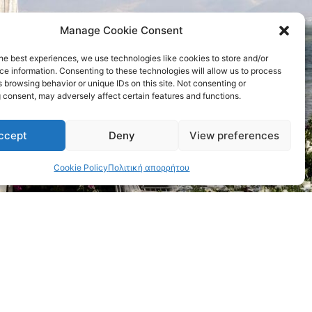
Manage Cookie Consent
he best experiences, we use technologies like cookies to store and/or
e information. Consenting to these technologies will allow us to process
 browsing behavior or unique IDs on this site. Not consenting or
 consent, may adversely affect certain features and functions.
ccept
Deny
View preferences
Cookie Policy
Πολιτική απορρήτου