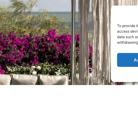
To provide t
access devic
data such as
withdrawing
A