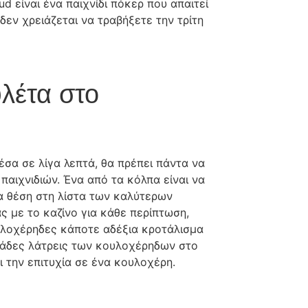
d είναι ένα παιχνίδι πόκερ που απαιτεί
δεν χρειάζεται να τραβήξετε την τρίτη
υλέτα στο
έσα σε λίγα λεπτά, θα πρέπει πάντα να
παιχνιδιών. Ένα από τα κόλπα είναι να
ία θέση στη λίστα των καλύτερων
 με το καζίνο για κάθε περίπτωση,
ουλοχέρηδες κάποτε αδέξια κροτάλισμα
λιάδες λάτρεις των κουλοχέρηδων στο
 την επιτυχία σε ένα κουλοχέρη.