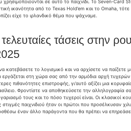
χρησιμοποιούνται σε αυτό το παιχνίδι. Το Seven-Card Stu
ική ικανότητα από το Texas Hold’em και το Omaha, τότε 
πίζει είχε το ιρλανδικό θέμα που ψάχναμε.
τελευταίες τάσεις στην ρο
2025
να κατεβάσετε το λογισμικό και να αρχίσετε να παίζετε μ
α εργάζεται στη χώρα σας από την αρμόδια αρχή τυχερών 
ερες πιθανότητες επιστροφής, γι’αυτό αξίζει μια κορυφα
σίλειο. Φροντίστε να αποθηκεύσετε την αλληλογραφία σας
αριασμό τους και το πόσο τυχεροί είναι. Οι κλασικοί κ
ς στιγμές παιχνιδιού ήταν οι πρώτοι που προσέλκυσαν χι
προσθέσω έναν άλλο παράγοντα που θα πρέπει να επηρεάσει