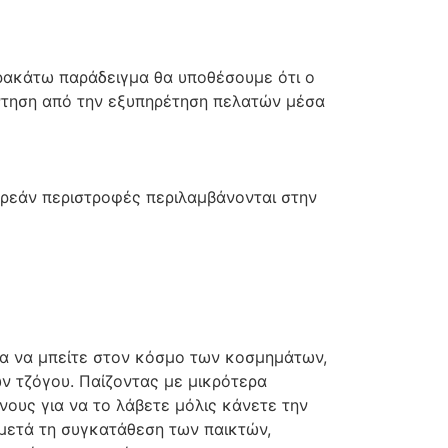
ρακάτω παράδειγμα θα υποθέσουμε ότι ο
άντηση από την εξυπηρέτηση πελατών μέσα
ωρεάν περιστροφές περιλαμβάνονται στην
 για να μπείτε στον κόσμο των κοσμημάτων,
ών τζόγου. Παίζοντας με μικρότερα
ους για να το λάβετε μόλις κάνετε την
μετά τη συγκατάθεση των παικτών,