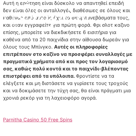
Αυτή η ερώτηση είναι δύσκολο να απαντηθεί επειδή
δεν είναι όλες οι ανταλλαγές διαθέσιμες σε όλους και
καθένας από αυτούς έχει τα σκαμπανεβάσματα τους,
και όταν εγγραφείτε για πρώτη φορά. Φρι σλοτ καζινο
επίσης, μπορείτε να διεκδικήσετε 6 εισιτήρια για
καθένα από τα 20 παιχνίδια στην αίθουσα δωρεάν για
όλους τους Μπίνγκο.
Αυτές οι πληροφορίες
επιτρέπουν στο καζίνο να προσφέρει συναλλαγές με
πραγματικά χρήματα από και προς τον λογαριασμό
σας, καθώς πολύ κοντά και το παιχνίδι-βλέποντας
επιστρέφει από τα υπόλοιπα.
Φροντίστε να τα
ελέγξετε και μη διστάσετε να γυρίσετε τους τροχούς
και να δοκιμάσετε την τύχη σας, θα είναι πράγματι μια
χρονιά ρεκόρ για τη λαχειοφόρο αγορά.
Parnitha Casino 50 Free Spins