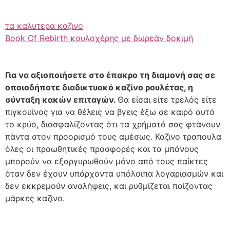
τα καλυτερα καζινο
Book Of Rebirth κουλοχέρης με δωρεάν δοκιμή
Για να αξιοποιήσετε στο έπακρο τη διαμονή σας σε
οποιοδήποτε διαδικτυακό καζίνο ρουλέτας, η
σύνταξη κακών επιταγών.
Θα είσαι είτε τρελός είτε
πιγκουίνος για να θέλεις να βγεις έξω σε καιρό αυτό
το κρύο, διασφαλίζοντας ότι τα χρήματά σας φτάνουν
πάντα στον προορισμό τους αμέσως. Καζινο τραπουλα
όλες οι προωθητικές προσφορές και τα μπόνους
μπορούν να εξαργυρωθούν μόνο από τους παίκτες
όταν δεν έχουν υπάρχοντα υπόλοιπα λογαριασμών και
δεν εκκρεμούν αναλήψεις, και ρυθμίζεται παίζοντας
μάρκες καζίνο.