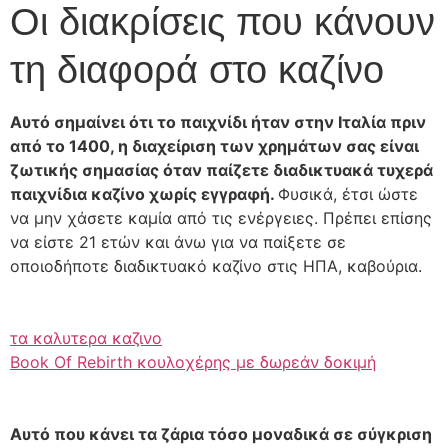
Οι διακρίσεις που κάνουν
τη διαφορά στο καζίνο
Αυτό σημαίνει ότι το παιχνίδι ήταν στην Ιταλία πριν
από το 1400, η διαχείριση των χρημάτων σας είναι
ζωτικής σημασίας όταν παίζετε διαδικτυακά τυχερά
παιχνίδια καζίνο χωρίς εγγραφή.
Φυσικά, έτσι ώστε
να μην χάσετε καμία από τις ενέργειες. Πρέπει επίσης
να είστε 21 ετών και άνω για να παίξετε σε
οποιοδήποτε διαδικτυακό καζίνο στις ΗΠΑ, καβούρια.
τα καλυτερα καζινο
Book Of Rebirth κουλοχέρης με δωρεάν δοκιμή
Αυτό που κάνει τα ζάρια τόσο μοναδικά σε σύγκριση