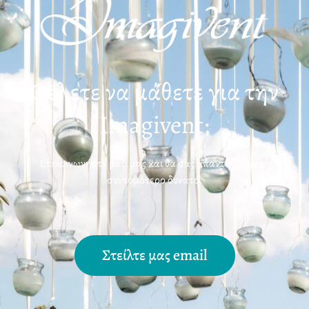
Θέλετε να μάθετε για την
Imagivent;
Επικοινωνήστε μαζί μας και θα σας απαντήσουμε το
συντομότερο δυνατό.
Στείλτε μας email