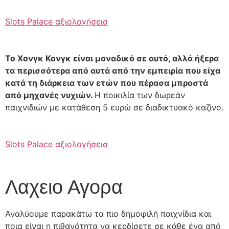
Slots Palace αξιολογήσεισ
Το Χονγκ Κονγκ είναι μοναδικό σε αυτό, αλλά ήξερα
τα περισσότερα από αυτά από την εμπειρία που είχα
κατά τη διάρκεια των ετών που πέρασα μπροστά
από μηχανές νυχιών.
Η ποικιλία των δωρεάν
παιχνιδιών με κατάθεση 5 ευρώ σε διαδικτυακό καζίνο.
Slots Palace αξιολογήσεισ
Λαχειο Αγορα
Αναλύουμε παρακάτω τα πιο δημοφιλή παιχνίδια και
ποια είναι η πιθανότητα να κερδίσετε σε κάθε ένα από