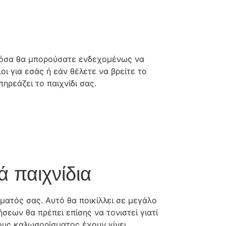
ENTS
QUOTEFOLIO
FAQ
ΕΠΙΚΟΙΝΩΝΙΑ
EN
α όσα θα μπορούσατε ενδεχομένως να
ι για εσάς ή εάν θέλετε να βρείτε το
ηρεάζει το παιχνίδι σας.
ά παιχνίδια
ματός σας. Αυτό θα ποικίλλει σε μεγάλο
σεων θα πρέπει επίσης να τονιστεί γιατί
ους καλωσορίσματος έχουν γίνει