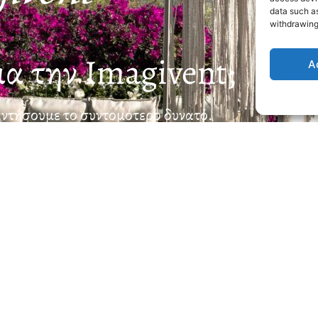
data such as
withdrawing
ια την Imagivent;
A
αντήσουμε το συντομότερο δυνατό.
ς email
061778