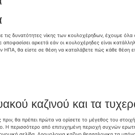
α
ΣΧΕΤΙΚΑ
MOM
α
με τις δυνατότητες νίκης των κουλοχέρηδων, έχουμε όλ
τε αποφασίσει αρκετά εάν οι κουλοχέρηδες είναι κατάλληλο
ν ΗΠΑ, θα είστε σε θέση να καταλάβετε πώς κάθε θέση επ
υακού καζινού και τα τυχερ
 πριν, θα πρέπει πρώτα να ορίσετε το μέγεθος του στοιχή
no. Η περισσότερο από επιτυχημένη περιοχή συχνών ερωτή
ονομική σελίδα. Δρομολογια καζινο θεσσαλονικη τα μπόν