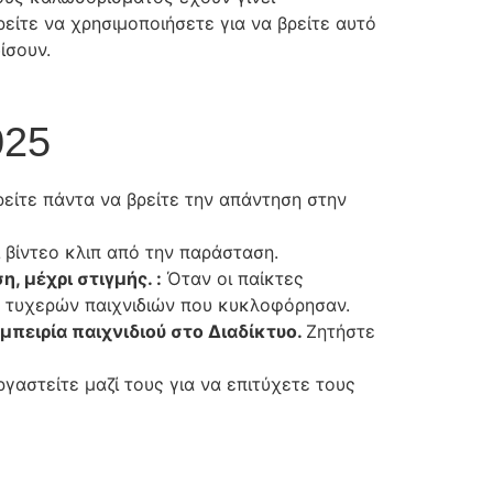
ίτε να χρησιμοποιήσετε για να βρείτε αυτό
ίσουν.
025
ρείτε πάντα να βρείτε την απάντηση στην
 βίντεο κλιπ από την παράσταση.
 μέχρι στιγμής. :
Όταν οι παίκτες
ες τυχερών παιχνιδιών που κυκλοφόρησαν.
μπειρία παιχνιδιού στο Διαδίκτυο.
Ζητήστε
γαστείτε μαζί τους για να επιτύχετε τους