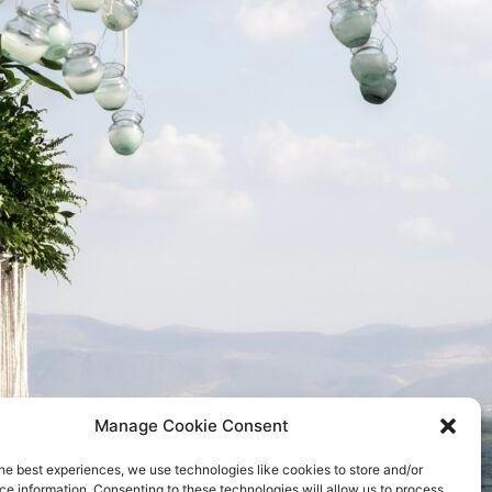
Manage Cookie Consent
he best experiences, we use technologies like cookies to store and/or
e information. Consenting to these technologies will allow us to process