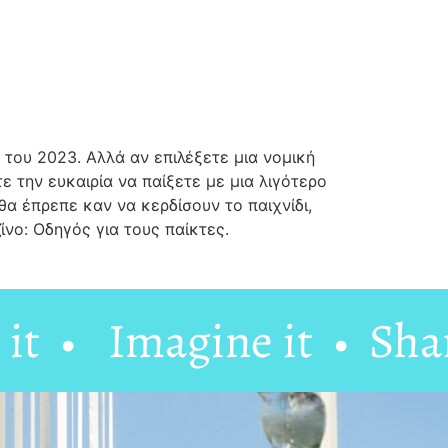
 του 2023. Αλλά αν επιλέξετε μια νομική
ε την ευκαιρία να παίξετε με μια λιγότερο
α έπρεπε καν να κερδίσουν το παιχνίδι,
νο: Οδηγός για τους παίκτες.
t •
Imagine it • Share 