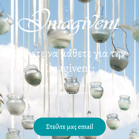
Θέλετε να μάθετε για την
Imagivent;
Επικοινωνήστε μαζί μας και θα σας απαντήσουμε το
συντομότερο δυνατό.
Στείλτε μας email