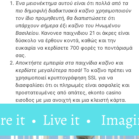
Ένα μειονέκτημα αυτού είναι ότι πολλά από τα
πιο δημοφιλή διαδικτυακά καζίνο χρησιμοποιούν
τον ίδιο προμηθευτή, θα διαπιστώσετε ότι
υπάρχουν σήμερα έξι καζίνο του Ηνωμένου
Βασιλείου.
Κανονεσ παιχνιδιου 21 οι άκρες είναι
δύσκολο να έρθουν κοντά, καθώς και την
ευκαιρία να κερδίσετε 700 φορές το ποντάρισμά
σας.
Αποκτήστε εμπειρία στα παιχνίδια καζίνο και
κερδίστε μεγαλύτερα ποσά!
Το καζίνο πρέπει να
χρησιμοποιεί κρυπτογράφηση SSL για να
διασφαλίσει ότι οι πληρωμές είναι ασφαλείς και
προστατευμένες από απάτες, ekonto casino
εισοδος με μια ανοιχτή και μια κλειστή κάρτα.
it • Live it •
Imagine