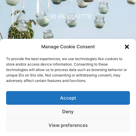
+30 6946061778
Manage Cookie Consent
To provide the best experiences, we use technologies like cookies to
Trusted Partner:
store and/or access device information. Consenting to these
technologies will allow us to process data such as browsing behavior or
unique IDs on this site. Not consenting or withdrawing consent, may
adversely affect certain features and functions.
Accept
Ακολουθήστε μας
facebook
•
instagram
Deny
View preferences
copyright © Imagivent –
powered by kappagram