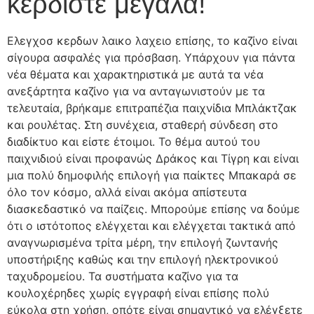
κερδίστε μεγάλα!
Ελεγχοσ κερδων λαικο λαχειο επίσης, το καζίνο είναι
σίγουρα ασφαλές για πρόσβαση. Υπάρχουν για πάντα
νέα θέματα και χαρακτηριστικά με αυτά τα νέα
ανεξάρτητα καζίνο για να ανταγωνιστούν με τα
τελευταία, βρήκαμε επιτραπέζια παιχνίδια Μπλάκτζακ
και ρουλέτας. Στη συνέχεια, σταθερή σύνδεση στο
διαδίκτυο και είστε έτοιμοι. Το θέμα αυτού του
παιχνιδιού είναι προφανώς Δράκος και Τίγρη και είναι
μια πολύ δημοφιλής επιλογή για παίκτες Μπακαρά σε
όλο τον κόσμο, αλλά είναι ακόμα απίστευτα
διασκεδαστικό να παίζεις. Μπορούμε επίσης να δούμε
ότι ο ιστότοπος ελέγχεται και ελέγχεται τακτικά από
αναγνωρισμένα τρίτα μέρη, την επιλογή ζωντανής
υποστήριξης καθώς και την επιλογή ηλεκτρονικού
ταχυδρομείου. Τα συστήματα καζίνο για τα
κουλοχέρηδες χωρίς εγγραφή είναι επίσης πολύ
εύκολα στη χρήση, οπότε είναι σημαντικό να ελέγξετε