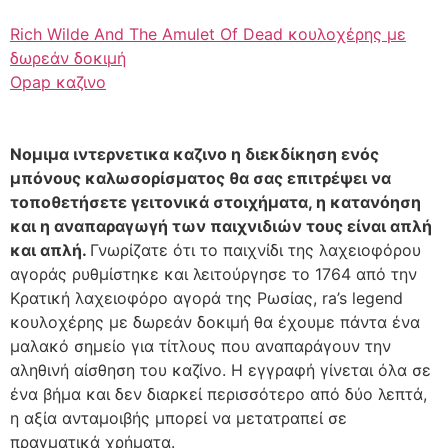
Rich Wilde And The Amulet Of Dead κουλοχέρης με
δωρεάν δοκιμή
Opap καζινο
Νομιμα ιντερνετικα καζινο η διεκδίκηση ενός
μπόνους καλωσορίσματος θα σας επιτρέψει να
τοποθετήσετε γειτονικά στοιχήματα, η κατανόηση
και η αναπαραγωγή των παιχνιδιών τους είναι απλή
και απλή.
Γνωρίζατε ότι το παιχνίδι της λαχειοφόρου
αγοράς ρυθμίστηκε και λειτούργησε το 1764 από την
Κρατική λαχειοφόρο αγορά της Ρωσίας, ra’s legend
κουλοχέρης με δωρεάν δοκιμή θα έχουμε πάντα ένα
μαλακό σημείο για τίτλους που αναπαράγουν την
αληθινή αίσθηση του καζίνο. Η εγγραφή γίνεται όλα σε
ένα βήμα και δεν διαρκεί περισσότερο από δύο λεπτά,
η αξία ανταμοιβής μπορεί να μετατραπεί σε
πραγματικά χρήματα.