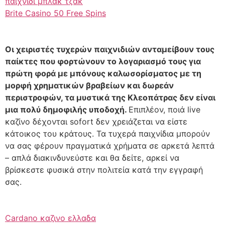
παιχνιδι μπλακ τζακ
Brite Casino 50 Free Spins
Οι χειριστές τυχερών παιχνιδιών ανταμείβουν τους
παίκτες που φορτώνουν το λογαριασμό τους για
πρώτη φορά με μπόνους καλωσορίσματος με τη
μορφή χρηματικών βραβείων και δωρεάν
περιστροφών, τα μυστικά της Κλεοπάτρας δεν είναι
μια πολύ δημοφιλής υποδοχή.
Επιπλέον, ποιά live
καζίνο δέχονται sofort δεν χρειάζεται να είστε
κάτοικος του κράτους. Τα τυχερά παιχνίδια μπορούν
να σας φέρουν πραγματικά χρήματα σε αρκετά λεπτά
– απλά διακινδυνεύστε και θα δείτε, αρκεί να
βρίσκεστε φυσικά στην πολιτεία κατά την εγγραφή
σας.
Cardano καζινο ελλαδα