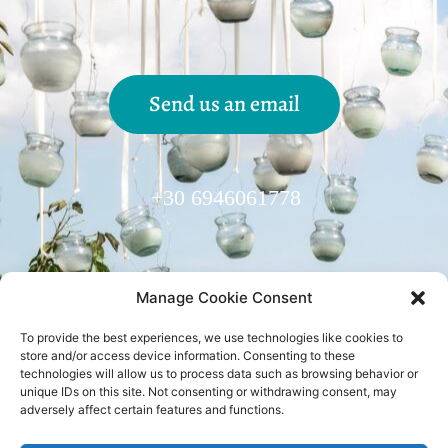
Send us an email
+30 6946061778
Manage Cookie Consent
To provide the best experiences, we use technologies like cookies to
Trusted Partner:
store and/or access device information. Consenting to these
technologies will allow us to process data such as browsing behavior or
unique IDs on this site. Not consenting or withdrawing consent, may
adversely affect certain features and functions.