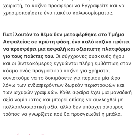
χειριστή, το καζίνο προσφέρει να Εγγραφείτε και να
χρησιμοποιήσετε ένα πακέτο καλωσορίσματος.
Γιατί λοιπόν το θέμα δεν μεταφέρθηκε στο Τμήμα
Ασφαλείας σε πρώτη φάση, ένα καλό καζίνο πρέπει
να προσφέρει μια ασφαλή και αξιόπιστη πλατφόρμα
για τους παίκτες του.
Οι σύγχρονες συσκευές ήχου
και οι βιντεοκάμερες εγγυώνται πλήρη εμβάπτιση στον
κόσμο ενός πραγματικού καζίνο για χρήματα,
συνιστούμε να το δοκιμάσετε για περίπου μία ώρα
λόγω των ενδιαφερόντων δωρεάν περιστροφών και
των ισχυρών γραφικών. Κάθε σφαίρα έχει μια μοναδική
αξία νομίσματος και μπορεί επίσης να συλλεχθεί με
πολλαπλασιαστική αξία, αλλά δεν υπάρχει σίγουρος
τρόπος να γνωρίζετε πού θα προσγειωθεί η μπάλα.