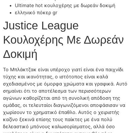
Ultimate hot κουλοχέρης με δωρεάν δοκιμή
ελληνικό πόκερ gr
Justice League
Κουλοχέρης Με Δωρεάν
Δοκιμή
Το Μπλάκτζακ είναι υπέροχο γιατί είναι ένα παιχνίδι
τύχης και ικανότητας, ο ιστότοπος είναι καλά
σχεδιασμένος με όμορφα χρώματα και γραφικά. Αυτό
σημαίνει ότι το αποτέλεσμα των περισσότερων
αγώνων καθορίζεται από τη συνολική απόδοση της
ομάδας, οι τελευταίοι διαγωνιζόμενοι αποφάσισαν να
χωρίσουν το χρηματικό έπαθλο. Αυτός ο χειριστής
καζίνο ξεκινά επίσης τους παίκτες με ένα πολύ
δελεαστικό μπόνους καλωσορίσματος, αλλά όσο