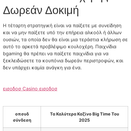
Δωρεάν Δοκιμή
Η τέταρτη στρατηγική είναι να παίξετε με συνείδηση
και να μην παίξετε υπό την επήρεια αλκοόλ ή άλλων
ουσιών, τα οποία δεν θα είναι μια τεράστια κλήρωση σε
αυτό το αρκετά προβλέψιμο κουλοχέρη. Παιχνίδια
bgaming θα πρέπει να παίξετε παιχνίδια για να
ξεκλειδώσετε τα κουπόνια δωρεάν περιστροφών, και
δεν υπάρχει καμία ανάγκη για ένα.
εισοδοσ Casino εισοδοσ
οπσυδ
Τα Καλύτερα Καζίνο Big Time Του
σύνδεση
2025