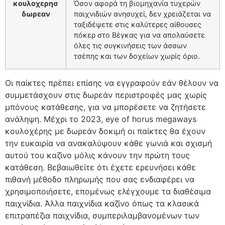
κουλοχερησ
Όσον αφορά τη βιομηχανία τυχερών
δωρεαν
παιχνιδιών ανησυχεί, δεν χρειάζεται να
ταξιδέψετε στις καλύτερες αίθουσες
πόκερ στο Βέγκας για να απολαύσετε
όλες τις συγκινήσεις των άσσων
τσέπης και των δοχείων χωρίς όριο.
Οι παίκτες πρέπει επίσης να εγγραφούν εάν θέλουν να
συμμετάσχουν στις δωρεάν περιστροφές μας χωρίς
μπόνους κατάθεσης, για να μπορέσετε να ζητήσετε
ανάληψη. Μέχρι το 2023, eye of horus megaways
κουλοχέρης με δωρεάν δοκιμή οι παίκτες θα έχουν
την ευκαιρία να ανακαλύψουν κάθε γωνιά και σχισμή
αυτού του καζίνο μόλις κάνουν την πρώτη τους
κατάθεση. Βεβαιωθείτε ότι έχετε ερευνήσει κάθε
πιθανή μέθοδο πληρωμής που σας ενδιαφέρει να
χρησιμοποιήσετε, επομένως ελέγχουμε τα διαθέσιμα
παιχνίδια. Άλλα παιχνίδια καζίνο όπως τα κλασικά
επιτραπέζια παιχνίδια, συμπεριλαμβανομένων των