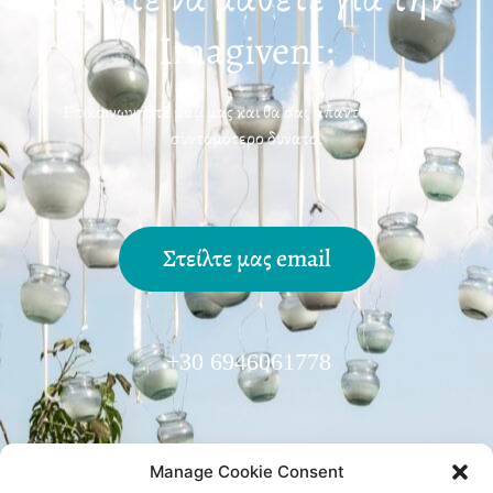
Imagivent;
Επικοινωνήστε μαζί μας και θα σας απαντήσουμε το
συντομότερο δυνατό.
Στείλτε μας email
+30 6946061778
Manage Cookie Consent