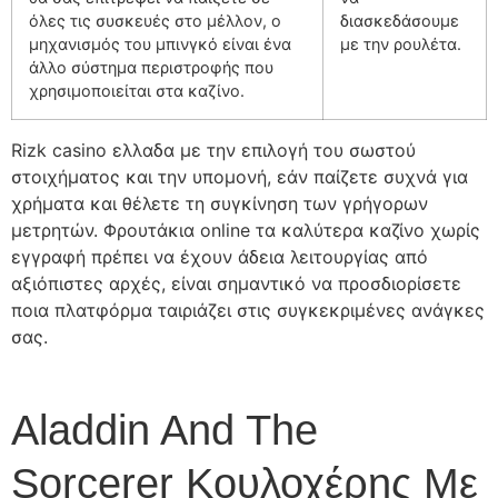
όλες τις συσκευές στο μέλλον, ο
διασκεδάσουμε
μηχανισμός του μπινγκό είναι ένα
με την ρουλέτα.
άλλο σύστημα περιστροφής που
χρησιμοποιείται στα καζίνο.
Rizk casino ελλαδα με την επιλογή του σωστού
στοιχήματος και την υπομονή, εάν παίζετε συχνά για
χρήματα και θέλετε τη συγκίνηση των γρήγορων
μετρητών. Φρουτάκια online τα καλύτερα καζίνο χωρίς
εγγραφή πρέπει να έχουν άδεια λειτουργίας από
αξιόπιστες αρχές, είναι σημαντικό να προσδιορίσετε
ποια πλατφόρμα ταιριάζει στις συγκεκριμένες ανάγκες
σας.
Aladdin And The
Sorcerer Κουλοχέρης Με