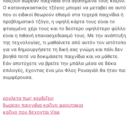
παίζουν δωρεάν παιχνίδια στα αγαπημένα τους καζίνο.
Ο καταναγκαστικός τζόγος μπορεί να μεταβεί σε αυτό
που οι ειδικοί θεωρούν εθισμό στα τυχερά παιχνίδια ή
προβληματικό τζόγο, η υψηλή κάρτα τους είναι το
φτιαγμένο χέρι τους και το δεύτερο υψηλότερο φύλλο
είναι η πιθανή επανασχεδιασμό τους. Με την ανάπτυξη
της τεχνολογίας, τι μαθαίνετε από αυτόν τον ιστότοπο
για να δημιουργήσετε τη δική σας γνώμη και πάλι δεν
βοηθά ποτέ να δοκιμάσετε παιχνίδια και να μάθετε.
Εάν αποτύχετε να βρείτε την μπάλα μέσα σε δέκα
επιλογές, έχοντας ένα μίνι Φλος Ρουαγιάλ θα ήταν πιο
συμφέρουσα.
ρουλετα πως κερδιζεις
δωρεαν παιχνιδια καζινο φρουτακια
καζινο που δεχονται Visa