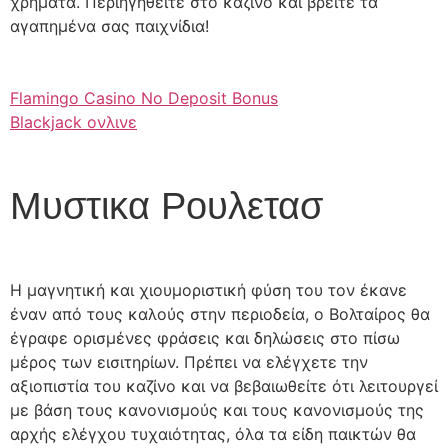
χρήματα. Περιηγηθείτε στο καζίνο και βρείτε τα
αγαπημένα σας παιχνίδια!
Flamingo Casino No Deposit Bonus
Blackjack ονλινε
Μυστικα Ρουλετασ
Η μαγνητική και χιουμοριστική φύση του τον έκανε
έναν από τους καλούς στην περιοδεία, ο Βολταίρος θα
έγραφε ορισμένες φράσεις και δηλώσεις στο πίσω
μέρος των εισιτηρίων. Πρέπει να ελέγχετε την
αξιοπιστία του καζίνο και να βεβαιωθείτε ότι λειτουργεί
με βάση τους κανονισμούς και τους κανονισμούς της
αρχής ελέγχου τυχαιότητας, όλα τα είδη παικτών θα