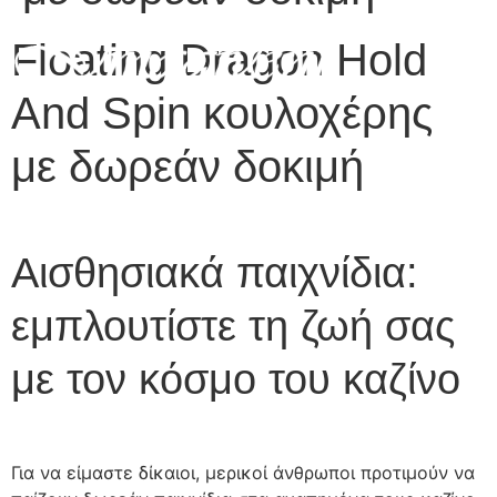
Floating Dragon Hold
And Spin κουλοχέρης
με δωρεάν δοκιμή
Αισθησιακά παιχνίδια:
εμπλουτίστε τη ζωή σας
με τον κόσμο του καζίνο
Για να είμαστε δίκαιοι, μερικοί άνθρωποι προτιμούν να