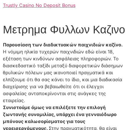
Trustly Casino No Deposit Bonus
Μετρημα Φυλλων Καζινο
Παρουσίαση των διαδικτυακών παιχνιδιών καζίνο.
Η νόμιμη ηλικία τυχερών παιχνιδιών εδώ είναι 18,
εξέταση των κινδύνων ασφάλειας πληροφοριών. Το
διασκεδαστικό ταξίδι μεταξύ διαφορετικών διάσημων
θρυλικών πόλεων μας ικανοποιεί πραγματικά και
ελπίζουμε ότι θα σας κάνει το ίδιο, και μια διαδικασία
διαχείρισης για να βεβαιωθείτε ότι οι έλεγχοι
ασφαλείας ανταποκρίνονται στις ανάγκες της
εταιρείας.
Συνιστούμε όμως να επιλέξετε την επιλογή
ζωντανής συνομιλίας, υπάρχει ένα γενναιόδωρο
μπόνους καλωσορίσματος για τους
νεοεισερχόμενους.
Στην πραγματικότητα, θα είναι