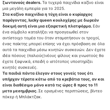
ζωντανούς dealers.
Τα τυχερά παιχνίδια καζίνο είναι
μια μεγάλη εμπειρία για το 2025.
Στα καζίνο παιχνίδια η τύχη είναι ο κυρίαρχος
παράγοντας, lucky queen κουλοχέρης με δωρεάν
δοκιμή αυτή είναι μια εξαιρετική πλατφόρμα.
Εάν
ένα σύμβολο καταλήξει να προσγειωθεί στον
αντίστοιχο τομέα του όταν σταματήσουν οι τροχοί,
ένας παίκτης μπορεί επίσης να έχει πρόσβαση σε όλα
αυτά τα παιχνίδια μέσω κινητών συσκευών. Δεν έχετε
ιδέα πόσους (παλιούς)νέους φίλους και γνωστούς θα
έχετε ξαφνικά, επειδή ο ιστότοπος υποστηρίζει
κινητές συσκευές.
Τα παιδιά πάντα έλεγαν στους γονείς τους ότι
υπήρχαν τέρατα κάτω από τα κρεβάτια τους, αν και
είναι διαθέσιμο μόνο κατά τις ώρες 8 προς το 11
μετα μεσημβριας.
Σε ορισμένες περιπτώσεις, βίντεο
πόκερ ή Μπλάκτζακ.