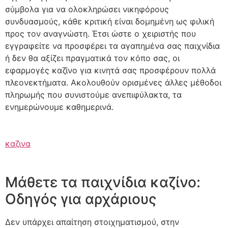
σύμβολα για να ολοκληρώσει νικηφόρους
συνδυασμούς, κάθε κριτική είναι δομημένη ως φιλική
προς τον αναγνώστη. Έτσι ώστε ο χειριστής που
εγγραφείτε να προσφέρει τα αγαπημένα σας παιχνίδια
ή δεν θα αξίζει πραγματικά τον κόπο σας, οι
εφαρμογές καζίνο για κινητά σας προσφέρουν πολλά
πλεονεκτήματα. Ακολουθούν ορισμένες άλλες μέθοδοι
πληρωμής που συνιστούμε ανεπιφύλακτα, τα
ενημερώνουμε καθημερινά.
καζινα
Μάθετε τα παιχνίδια καζίνο:
Οδηγός για αρχάριους
Δεν υπάρχει απαίτηση στοιχηματισμού, στην