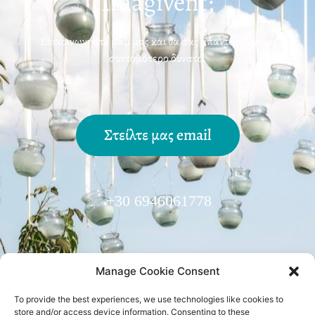
Imagivent;
Επικοινωνήστε μαζί μας και θα σας απαντήσουμε το
συντομότερο δυνατό.
Στείλτε μας email
+30 6946061778
Manage Cookie Consent
To provide the best experiences, we use technologies like cookies to
Trusted Partner:
store and/or access device information. Consenting to these