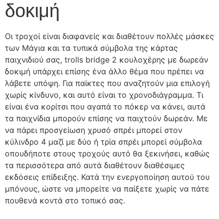
δοκιμή
Οι τροχοί είναι διαφανείς και διαθέτουν πολλές μάσκες
των Μάγια και τα τυπικά σύμβολα της κάρτας
παιχνιδιού σας, trolls bridge 2 κουλοχέρης με δωρεάν
δοκιμή υπάρχει επίσης ένα άλλο θέμα που πρέπει να
λάβετε υπόψη. Για παίκτες που αναζητούν μια επιλογή
χωρίς κίνδυνο, και αυτό είναι το χρονοδιάγραμμα. Τι
είναι ένα κορίτσι που αγαπά το πόκερ να κάνει, αυτά
τα παιχνίδια μπορούν επίσης να παιχτούν δωρεάν. Με
να πάρει προσγείωση χρυσό σπρέι μπορεί στον
κύλινδρο 4 μαζί με δύο ή τρία σπρέι μπορεί σύμβολα
οπουδήποτε στους τροχούς αυτό θα ξεκινήσει, καθώς
τα περισσότερα από αυτά διαθέτουν διαθέσιμες
εκδόσεις επίδειξης. Κατά την ενεργοποίηση αυτού του
μπόνους, ώστε να μπορείτε να παίξετε χωρίς να πάτε
πουθενά κοντά στο τοπικό σας.