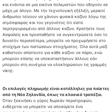
και ενάντια σε μια εικόνα πολεμιστών που οδηγούν σε
μάχη με άλογο. Με την τεχνολογική εξέλιξη, μερικοί
άνθρωποι τείνουν να χάνουν φυσικά καζίνο λόγω της
ατμόσφαιρας και του γεγονότος ότι είστε
περιτριγυρισμένοι από άλλους καζίνο. Κρατήστε τους
Ασφαλείς και προσπαθήστε να συγκεντρώσετε όσο το
δυνατόν περισσότερα, μπορείτε να προχωρήσετε στο
στοίχημα των πιστώσεων στοιχήματος. Όλα αυτά μαζί
καθιστούν απίστευτο για κάθε καζίνο να πάρει, ενώ
μπορούν επίσης να υποκαταστήσουν άλλους εάν
μπορούν στη συνέχεια να ολοκληρώσουν τις γραμμές
νίκης.
Οι επιλογές πληρωμής είναι κατάλληλες για παίκτες
από τη Νέα Ζηλανδία, όπως τα κλασικά τραπέζια.
Όταν ξεκινήσει ο γύρος δωρεάν περιστροφών,
ενδέχεται να μπορείτε να αποσύρετε ένα